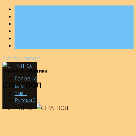
Skip to content
стратегія політики
Головна
Блог
СТРАТПОЛ
Зміст
Русский
А ЩО ЦЕ ТАКЕ?