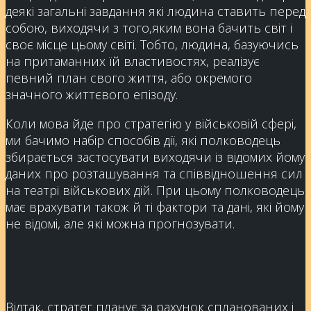
деякі загальні завдання які людина ставить перед
собою, виходячи з того,яким вона бачить світ і
своє місце цьому світі. Тобто, людина, базуючись
на притаманних їй властивостях, реалізує
певний план свого життя, або окремого
значного життєвого епізоду.
Коли мова йде про стратегію у військовій сфері,
ми бачимо набір способів дії, які полководець
збирається застосувати виходячи із відомих йому
даних про розташування та співвідношення сил
на театрі військових дій. При цьому полководець
має врахувати також й ті фактори та дані, які йому
не відомі, але які можна прогнозувати.
Відтак, стратег планує за рахунок спланованих і