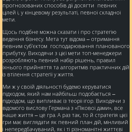
прогнозованих способів дії досягти певних
цілей і, у кінцевому результаті, певної складної
мети.
Щось подібне можна сказати і про стратегію
ведення бізнесу. Мета тут відома ‒ отримання
певним суб’єктом господарювання планованого
прибутку. Виходячи з цієї мети топ-менеджери
розробляють певний набір рішень, правил
їхнього прийняття та алгоритмів практичних дій
із втілення стратегії у життя.
Ми ж у своїй діяльності будемо керуватися
підходом, який нам найбільш подобається ‒
підходом, що випливає із теорії ігор. Виходячи з
відомого вислову Германа з «Пікової дами», все
наше життя ‒ це гра. А раз так, то й стратегія цієї
гри має виглядати як певний план дій, мінливий
і непередбачуваний, як і ті різноманітні життєві