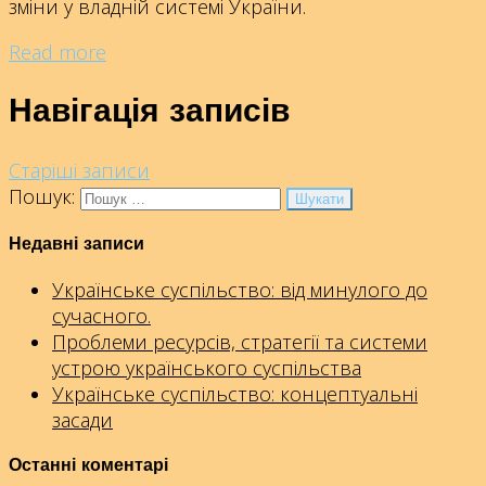
зміни у владній системі України.
Read more
Навігація записів
Старіші записи
Пошук:
Недавні записи
Українське суспільство: від минулого до
сучасного.
Проблеми ресурсів, стратегії та системи
устрою українського суспільства
Українське суспільство: концептуальні
засади
Останні коментарі