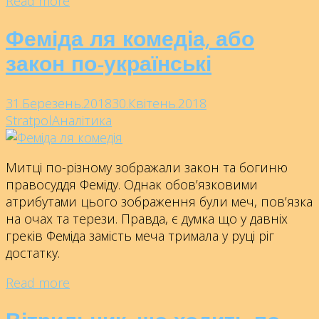
Read more
Феміда ля комедіа, або
закон по-українські
31.Березень.2018
30.Квітень.2018
Stratpol
Аналітика
Митці по-різному зображали закон та богиню
правосуддя Феміду. Однак обов’язковими
атрибутами цього зображення були меч, пов’язка
на очах та терези. Правда, є думка що у давніх
греків Феміда замість меча тримала у руці ріг
достатку.
Read more