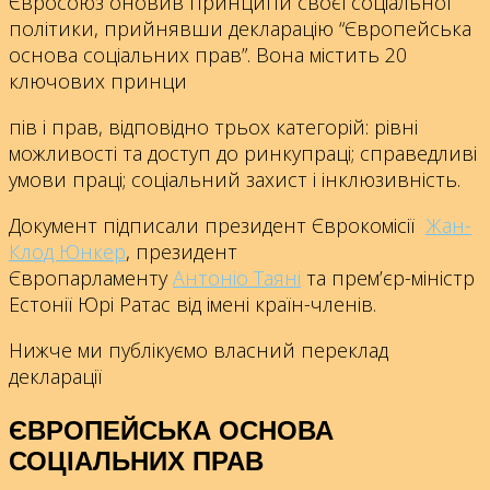
Євросоюз оновив принципи своєї соціальної
політики, прийнявши декларацію “Європейська
основа соціальних прав”. Вона містить 20
ключових принци
пів і прав, відповідно трьох категорій: рівні
можливості та доступ до ринкупраці; справедливі
умови праці; соціальний захист і інклюзивність.
Документ підписали президент Єврокомісії
Жан-
Клод Юнкер
, президент
Європарламенту
Антоніо Таяні
та прем’єр-міністр
Естонії Юрі Ратас від імені країн-членів.
Нижче ми публікуємо власний переклад
декларації
ЄВРОПЕЙСЬКА ОСНОВА
СОЦІАЛЬНИХ ПРАВ