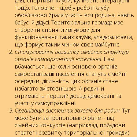
дня, спортивні клуби, кулінарні, літературні
тощо. Головне – щоб у роботі клубу
обов’язково брала участь вся родина, навіть
бабусі й дідусі. Територіальна громада має
створити сприятливі умови для
функціонування таких клубів, усвідомлюючи,
що формує таким чином своє майбутнє.
Стимулювання розвитку сімейних структур
органів самоорганізації населення
. Нам
вбачається, що коли основою органів
самоорганізації населення стануть сімейні
осередки, діяльність цих органів стане
набагато змістовнішою. А родини
отримають перший досвід демократії та
участі у самоуправлінні.
Організація системних заходів для родин
. Тут
може бути запропоновано різне – від
сімейних конкурсів (наприклад, побудови
стратегії розвитку територіальної громади)