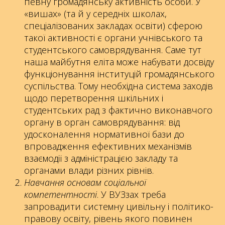
певну громадянську активність особи. У
«вишах» (та й у середніх школах,
спеціалізованих закладах освіти) сферою
такої активності є органи учнівського та
студентського самоврядування. Саме тут
наша майбутня еліта може набувати досвіду
функціонування інституцій громадянського
суспільства. Тому необхідна система заходів
щодо перетворення шкільних і
студентських рад з фактично виконавчого
органу в орган самоврядування: від
удосконалення нормативної бази до
впровадження ефективних механізмів
взаємодії з адміністрацією закладу та
органами влади різних рівнів.
Навчання основам соціальної
компетентності
. У ВУЗзах треба
запровадити системну цивільну і політико-
правову освіту, рівень якого повинен