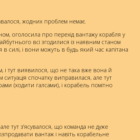
давалося, жодних проблем немає.
ном, оголосила про перехід вантажу корабля у
айбутнього всі згодилися із наявним станом
 силі, і вони можуть в будь який час капітана
, і тут виявилося, що не така вже вона й
м ситуація спочатку виправилася, але тут
трами (ходити галсами), і корабель помітно
але тут з’ясувалося, що команда не дуже
розпродавати вантаж і навіть корабельне