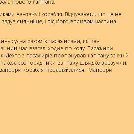
рала нового капітана.
никами вантажу і корабля. Відчуваючи, що це не
и задув сильніше, і під його впливом частина
ну судна разом із пасажирами, які там
начний час взагалі ходив по колу. Пасажири
к. Дехто з пасажирів пропонував капітану за їхній
 а також розпорядники вантажу швидко зрозуміли,
І маневри корабля продовжилися. Маневри