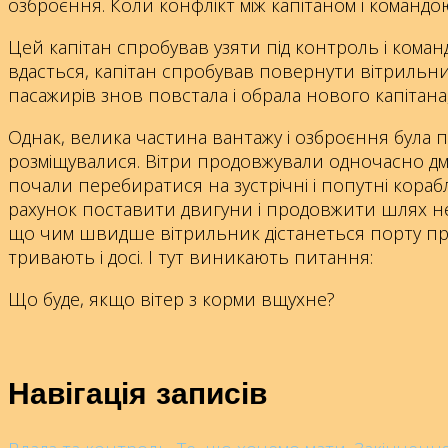
озброєння. Коли конфлікт між капітаном і командо
Цей капітан спробував узяти під контроль і команд
вдасться, капітан спробував повернути вітрильник
пасажирів знов повстала і обрала нового капітана
Однак, велика частина вантажу і озброєння була п
розміщувалися. Вітри продовжували одночасно дмух
почали перебиратися на зустрічні і попутні корабл
рахунок поставити двигуни і продовжити шлях нез
що чим швидше вітрильник дістанеться порту п
тривають і досі. І тут виникають питання:
Що буде, якщо вітер з корми вщухне?
Навігація записів