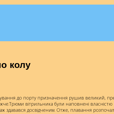
по колу
ребування до порту призначення рушив великий, 
жче.Трюми вітрильника були наповнені власністю п
аж здавався досвідченим. Отже, плавання розпоча