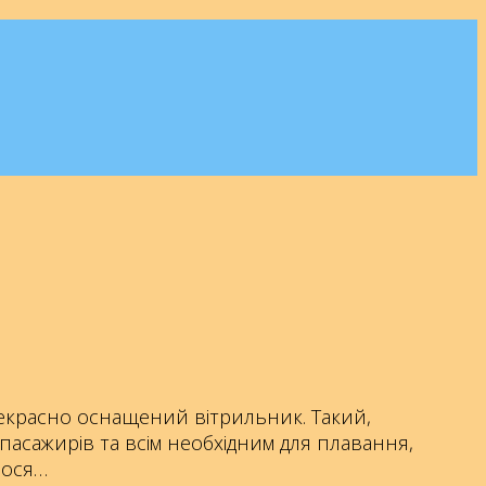
прекрасно оснащений вітрильник.
Такий,
асажирів та всім необхідним для плавання,
лося…