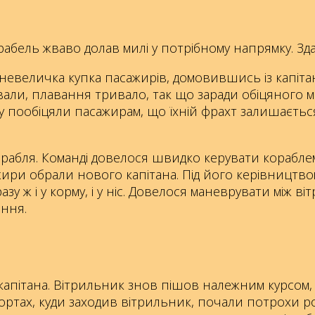
корабель жваво долав милі у потрібному напрямку. З
невеличка купка пасажирів, домовившись із капіта
вали, плавання тривало, так що заради обіцяного м
пообіцяли пасажирам, що їхній фрахт залишається в
корабля. Команді довелося швидко керувати кораблем
ажири обрали нового капітана. Під його керівництво
зу ж і у корму, і у ніс. Довелося маневрувати між ві
ення.
капітана. Вітрильник знов пішов належним курсом, 
х портах, куди заходив вітрильник, почали потрохи 