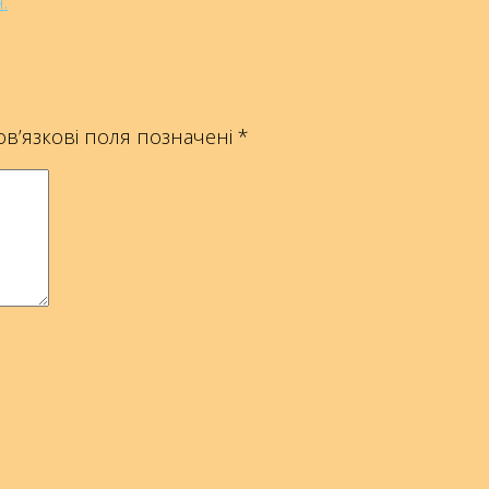
.
в’язкові поля позначені
*