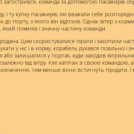
ю загострився, команда за допомогою пасажирів об
у, і ту купку пасажирів, які вважали себе розпоряд
 до порту, з якого він відплив. Однак вітер з корм
, який поміняв і значну частину команди.
родана. Цим скористувалися пірати і захопили части
ати у ніс і в корму, корабель рухався повільно і з
і або залишалися у портах, куди заходив вітрильни
алежно від вітру. Але капітан зі своєю командою,
ризначення, тим менше вони встигнуть продати. 