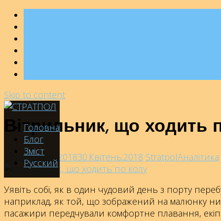
Skip to content
Вітрильник, що ходить 
Головна
Блог
Зміст
28.Березень.2018
30.Квітень.2018
Stratpol
Аналітика
Русский
Уявіть собі, як в один чудовий день з порту пе
наприклад, як той, що зображений на малюнку ни
пасажири передчували комфортне плавання, екіп