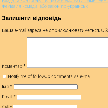
Влада та контроль. Те, що хочемо мати. Закінчення
Феміда ля комедіа, або закон по-українські
Залишити відповідь
Ваша e-mail адреса не оприлюднюватиметься.
Обо
Коментар
*
Notify me of followup comments via e-mail
Ім'я
*
Email
*
Сайт