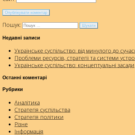
Пошук:
Недавні записи
Українське суспільство: від минулого до сучас
Проблеми ресурсів, стратегії та системи устр
Українське суспільство: концептуальні засади
Останні коментарі
Рубрики
Аналітика
Стратегія суспільства
Стратегія політики
Різне
Інформація