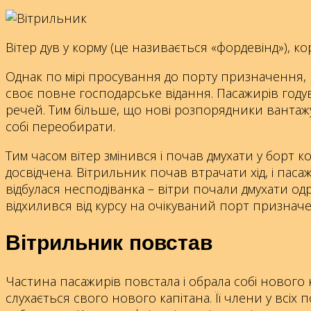
Вітер дув у корму (це називається «фордевінд»), 
Однак по мірі просування до порту призначення, 
своє повне господарське відання. Пасажирів году
речей. Тим більше, що нові розпорядники вантажу 
собі переобирати.
Тим часом вітер змінився і почав дмухати у борт 
досвідчена. Вітрильник почав втрачати хід, і пас
відбулася несподіванка – вітри почали дмухати одра
відхилився від курсу на очікуваний порт признач
Вітрильник повстав
Частина пасажирів повстала і обрала собі нового 
слухається свого нового капітана. Її члени у всі